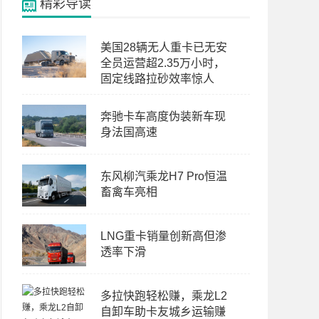
精彩导读
美国28辆无人重卡已无安
全员运营超2.35万小时，
固定线路拉砂效率惊人
奔驰卡车高度伪装新车现
身法国高速
东风柳汽乘龙H7 Pro恒温
畜禽车亮相
LNG重卡销量创新高但渗
透率下滑
多拉快跑轻松赚，乘龙L2
自卸车助卡友城乡运输赚