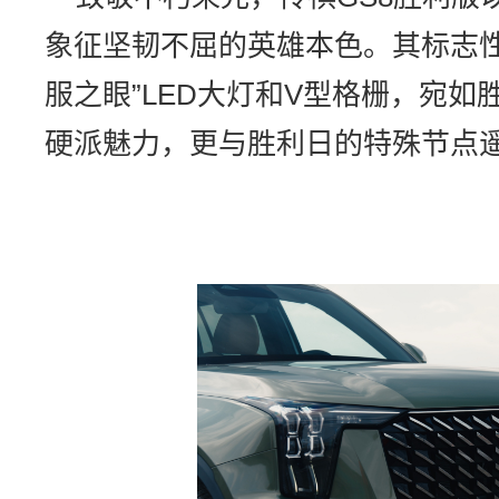
象征坚韧不屈的英雄本色。其标志性
服之眼”LED大灯和V型格栅，宛
硬派魅力，更与胜利日的特殊节点