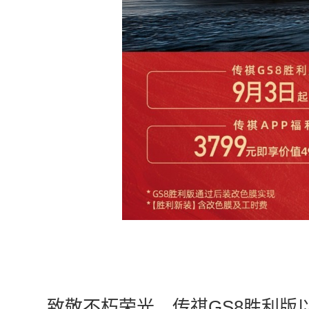
致敬不朽荣光，传祺GS8胜利版