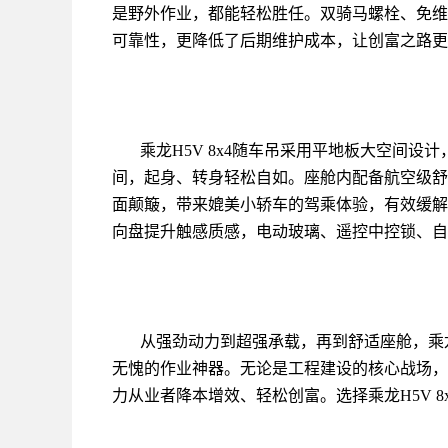
是野外作业，都能轻松胜任。双骑马螺栓、免维
可靠性，更降低了后期维护成本，让创富之路更
乘龙H5V 8x4随车吊采用平地板大空间
间，起身、转身轻松自如。座舱内配备航空级舒
面颠簸，带来媲美小轿车的驾乘体验，有效缓解
向盘提升触感质感，电动玻璃、遥控中控锁、自
从强劲动力到超强承载，再到舒适座舱，乘龙
无愧的作业神器。无论是工程建设的核心战场，
力从业者降本增效、轻松创富。选择乘龙H5V 