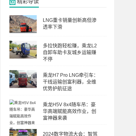
精彩导读
LNG重卡销量创新高但渗
透率下滑
多拉快跑轻松赚，乘龙L2
自卸车助卡友城乡运输赚
不停
乘龙H7 Pro LNG牵引车：
干线运输创富利器，全维
优势护航征途
乘龙H5V 8x4随车吊：豪
华高端赋能高效作业，创
富神器来袭
2024数字物流大会：智驾