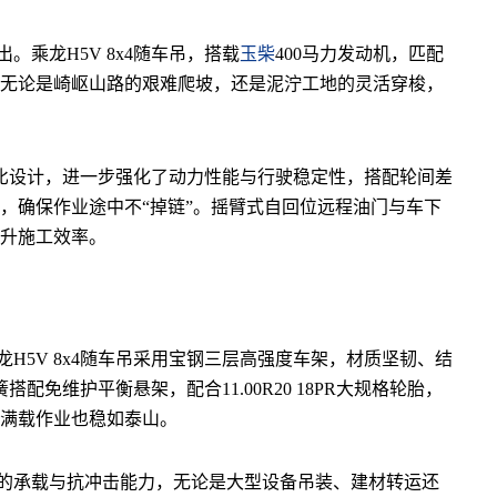
乘龙H5V 8x4随车吊，搭载
玉柴
400马力发动机，匹配
。无论是崎岖山路的艰难爬坡，还是泥泞工地的灵活穿梭，
9的速比设计，进一步强化了动力性能与行驶稳定性，搭配轮间差
，确保作业途中不“掉链”。摇臂式自回位远程油门与车下
升施工效率。
H5V 8x4随车吊采用宝钢三层高强度车架，材质坚韧、结
搭配免维护平衡悬架，配合11.00R20 18PR大规格轮胎，
满载作业也稳如泰山。
车的承载与抗冲击能力，无论是大型设备吊装、建材转运还