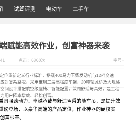
销
试驾评测
电动车
二手车
华高端赋能高效作业，创富神器来袭
41
点击：
6968
次
字号+
高端定位重新定义行业标准，搭载400马力
玉柴
发动机与12档变速
应对复杂路况。采用宝钢三层高强度车架、20吨轮减桥及大规格
大空间设计搭配航空级座椅、智能配置，兼顾舒适与高效，是工程
助力用户降本增效、轻松创富。
兼具强劲动力、卓越承载与舒适驾乘的随车吊，是提升效
车吊重磅登场，以豪华高端的产品定位，作业神器的硬核实
创富根基。