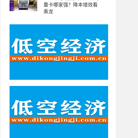
重卡哪家强？降本增效看
乘龙