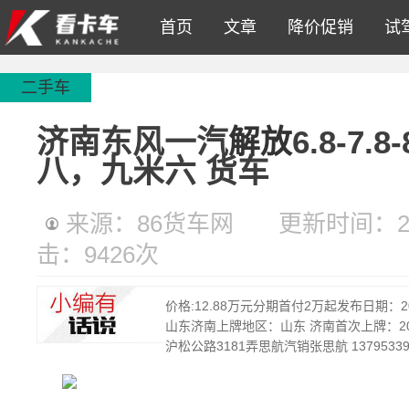
首页
文章
降价促销
试
二手车
济南东风一汽
解放
6.8-7.
八，九米六 货车
来源：86货车网
更新时间：2023
击：
9426
次
价格:12.88万元分期首付2万起发布日期：
山东济南上牌地区：山东 济南首次上牌：20
沪松公路3181弄思航汽销张思航 13795339