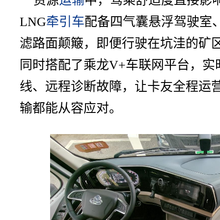
资源
运输
中，驾乘舒适度直接影响
LNG
牵引车
配备四气囊悬浮驾驶室
滤路面颠簸，即便行驶在坑洼的矿
同时搭配了乘龙V+车联网平台，实
线、远程诊断故障，让卡友全程运
输都能从容应对。