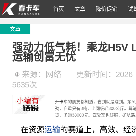
首页
文章
降价促销
试
文章
强动力低气耗！乘龙H5V L
运输
创富无忧
来源：网络
更新时间：2026-04
5635
次
开
卡车
的朋友都知道，省到就是赚到。东风柳
劲，自重只有8吨，比同级轻300公斤。算
货，多赚38000元。驾驶室也舒服，矿坑
在资源
运输
的赛道上，高效、经