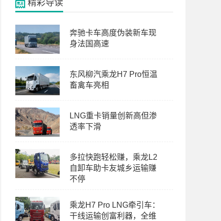
精彩导读
奔驰卡车高度伪装新车现
身法国高速
东风柳汽乘龙H7 Pro恒温
畜禽车亮相
LNG重卡销量创新高但渗
透率下滑
多拉快跑轻松赚，乘龙L2
自卸车助卡友城乡运输赚
不停
乘龙H7 Pro LNG牵引车：
干线运输创富利器，全维