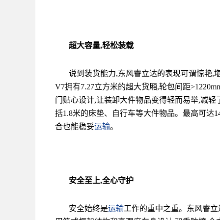
超大容量,轻松装载
说到装货能力,东风睿立达的表现可谓惊艳,堪称
V7拥有7.27立方米的超大货厢,轮包间距>122
门贴心设计,让装卸大件物品变得轻而易举,减轻
括1.8米的床垫、自行车等大件物品。最高可达14
合也能稳妥
运输
。
安全至上,
全心
守护
安全始终是
运输
工作的重中之重。东风睿立