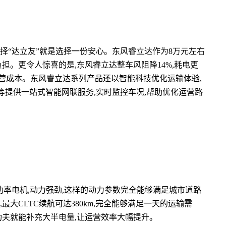
选择“达立友”就是选择一份安心。东风睿立达作为8万元左右
担。更令人惊喜的是,东风睿立达整车风阻降14%,耗电更
减了运营成本。东风睿立达系列产品还以智能科技优化运输体验,
等提供一站式智能网联服务,实时监控车况,帮助优化运营路
70kw功率电机,动力强劲,这样的动力参数完全能够满足城市道路
大CLTC续航可达380km,完全能够满足一天的运输需
功夫就能补充大半电量,让运营效率大幅提升。