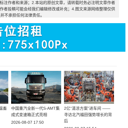
确标注作者和来源；2.本站的原创文章，请转载时务必注明文章作者
.作者投稿可能会经我们编辑修改或补充；4.图文来源网络整理仅供
，并不承担任何法律责任。
恒温畜
中国
重汽
全新一代S-AMT集
2亿“清凉方案”进车间 ——
成式变速箱正式亮相
寻访北汽
福田
强势增长的背
后
2026-08-07 17:50