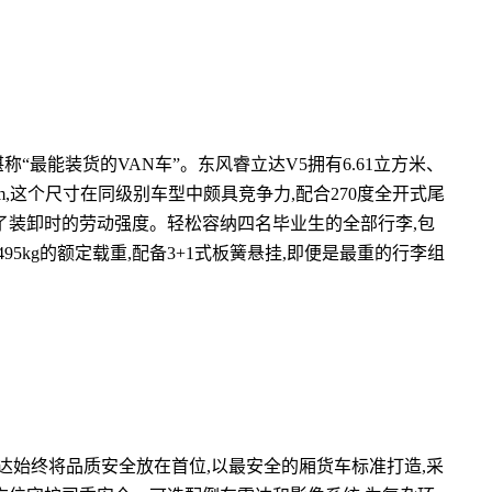
“最能装货的VAN车”。东风睿立达V5拥有6.61立方米、
0mm,这个尺寸在同级别车型中颇具竞争力,配合270度全开式尾
了装卸时的劳动强度。轻松容纳四名毕业生的全部行李,包
95kg的额定载重,配备3+1式板簧悬挂,即便是最重的行李组
达始终将品质安全放在首位,以最安全的厢货车标准打造,采