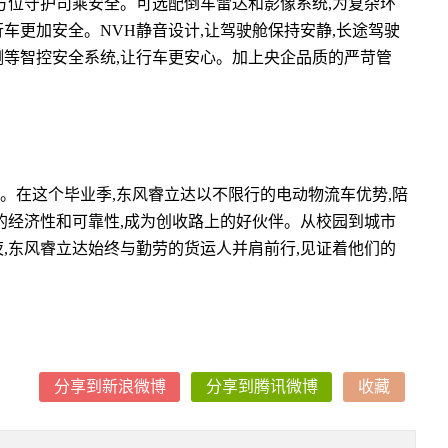
方位守护司乘安全。可选配倒车雷达和影像系统,为复杂环
行车更加安全。NVH静音设计,让驾驶舱保持安静,长途驾驶
测等智控安全系统,让行车更安心。加上央企品质的严苛管
。在这个毕业季,东风睿立达以不限行的电动物流车优势,陪
的经济性和可靠性,成为创收路上的好伙伴。从校园到城市
,东风睿立达始终与勤劳的货运人并肩前行,见证着他们的
分享到新浪微博
分享到腾讯微博
收藏