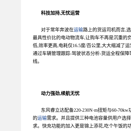
科技加持,无忧运营
对于常年奔波在
运输
路上的货运司机而言,
最具性价比的电动物流车,让购车不再是沉重的负
低,效率更高,电耗仅16.5度/百公里,大大缩
通过车辆管理跟踪-驾驶状态分析-货运全程保障
线。
动力强劲,续航无忧
东风睿立达配备220-230N·m扭矩与60-
的
运输
需求。并且提供三种电池容量供用户选择,最
求。快充功能的加入更是锦上添花,吃个午饭的