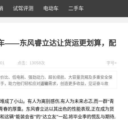
销
试驾评测
电动车
二手车
车——东风睿立达让货运更划算，配
01
点击：
13058
次
字号+
性价比、低电耗、强劲动力、超长续航、大容量货厢及多重安全保
助手，助力他们轻松应对
运输
需求，创造更多收益，见证奋斗故
堆成了小山。有人为离别感伤,有人为未来忐忑,而一群“青
量青春的厚重。东风睿立达以其出色的性能表现,正在成为货
这辆“能装会省”的“达立友”一起,将毕业季的慌乱与期待,