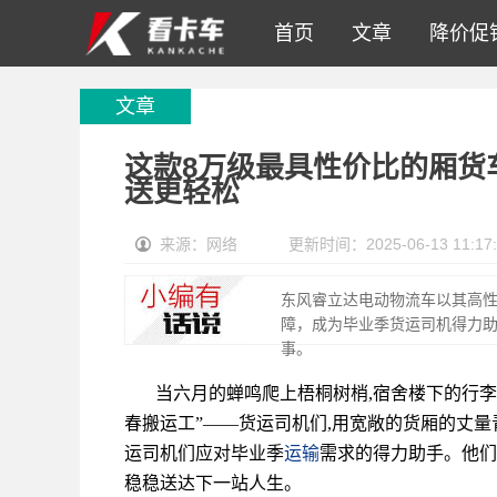
首页
文章
降价促
文章
这款8万级最具性价比的厢货
送更轻松
来源：网络
更新时间：2025-06-13 11:17:
东风睿立达电动物流车以其高
障，成为毕业季货运司机得力
事。
当六月的蝉鸣爬上梧桐树梢,宿舍楼下的行李
春搬运工”——货运司机们,用宽敞的货厢的丈
运司机们应对毕业季
运输
需求的得力助手。他们和
稳稳送达下一站人生。