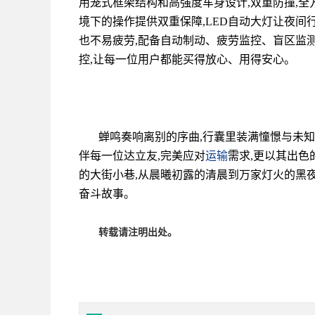
用笼式框架结构和高强度车身设计,双重防撞,全
境下的操作提供双重保障,LED自动大灯让夜间
也不易疲劳,配备自动制动、疲劳监控、盲区监
控,让每一位用户都能买得放心、用得安心。
蝉鸣奏响离别的序曲,行囊里装满憧憬与未知
伴每一位达立友,完美应对
运输
需求,更以其出色
的大街小巷,从晨曦初露的清晨到万家灯火的黑夜
奋斗故事。
转载请注明出处。