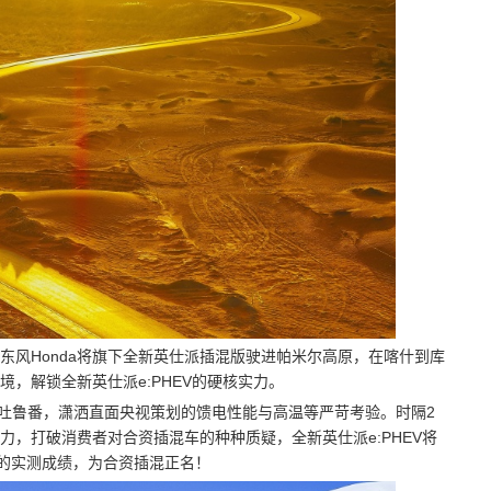
东风Honda将旗下全新英仕派插混版驶进帕米尔高原，在喀什到库
，解锁全新英仕派e:PHEV的硬核实力。
洲”吐鲁番，潇洒直面央视策划的馈电性能与高温等严苛考验。时隔2
，打破消费者对合资插混车的种种质疑，全新英仕派e:PHEV将
观的实测成绩，为合资插混正名！