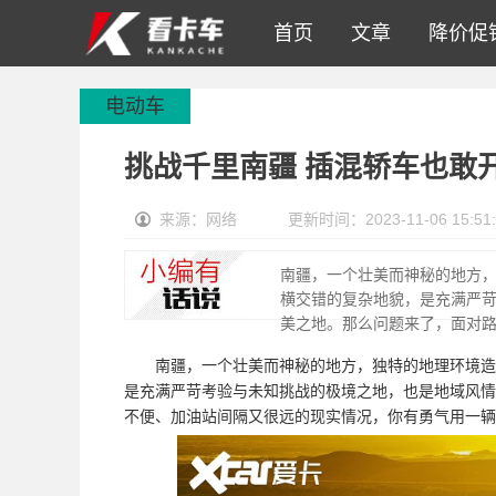
首页
文章
降价促
电动车
挑战千里南疆 插混轿车也敢
来源：网络
更新时间：2023-11-06 15:51:
南疆，一个壮美而神秘的地方
横交错的复杂地貌，是充满严
美之地。那么问题来了，面对
南疆，一个壮美而神秘的地方，独特的地理环境造
是充满严苛考验与未知挑战的极境之地，也是地域风情
不便、加油站间隔又很远的现实情况，你有勇气用一辆