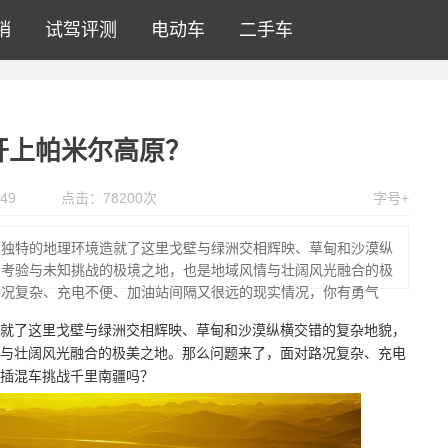
销
试驾评测
电动车
二手车
开上帕米尔高原？
49
点击：
78200
次
字号+
，独特的地理环境造就了这里戈壁与绿洲交相辉映、草甸和沙漠纵
苛考验与未知挑战的极境之地，也是地域风情与壮阔风光融合的极
路况复杂、充电不便、加油站间隔又很远的现实情况，你有勇气
就了这里戈壁与绿洲交相辉映、草甸和沙漠纵横交错的复杂地貌，
与壮阔风光融合的极美之地。那么问题来了，面对路况复杂、充电
插混车挑战千里南疆吗？