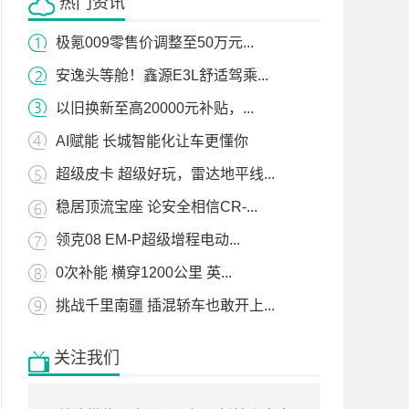
热门资讯
极氪009零售价调整至50万元...
安逸头等舱！鑫源E3L舒适驾乘...
以旧换新至高20000元补贴，...
AI赋能 长城智能化让车更懂你
超级皮卡 超级好玩，雷达地平线...
稳居顶流宝座 论安全相信CR-...
领克08 EM-P超级增程电动...
0次补能 横穿1200公里 英...
挑战千里南疆 插混轿车也敢开上...
关注我们