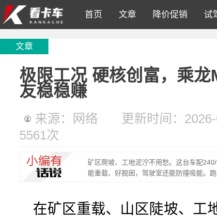
首页
文章
降价促销
试
文章
极限工况 硬核创富，乘龙M
友稳稳赚
来源：网络
更新时间：2026-06
5561
次
矿区爬坡、工地泥泞不用愁。这台车配240/
能重载、好脱困，驾驶室还能防撞吸能。跑
在矿区重载、山区陡坡、工