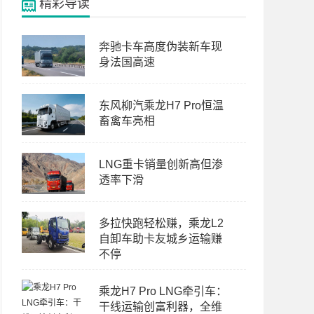
精彩导读
奔驰卡车高度伪装新车现
身法国高速
东风柳汽乘龙H7 Pro恒温
畜禽车亮相
LNG重卡销量创新高但渗
透率下滑
多拉快跑轻松赚，乘龙L2
自卸车助卡友城乡运输赚
不停
乘龙H7 Pro LNG牵引车：
干线运输创富利器，全维