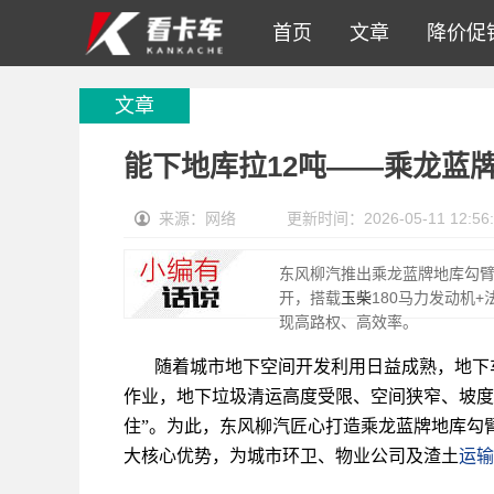
首页
文章
降价促
文章
能下地库拉12吨——乘龙蓝
来源：网络
更新时间：2026-05-11 12:56:
东风柳汽推出乘龙蓝牌地库勾臂
开，搭载
玉柴
180马力发动机
现高路权、高效率。
随着城市地下空间开发利用日益成熟，地下
作业，地下垃圾清运高度受限、空间狭窄、坡度
住”。为此，东风柳汽匠心打造乘龙蓝牌地库勾
大核心优势，为城市环卫、物业公司及渣土
运输