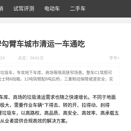
销
试驾评测
电动车
二手车
牌勾臂车城市清运一车通吃
24
点击：
5641
次
字号+
垃圾车，专攻地下车库、商场等限高狭窄场景。整车C1驾照可
+法士特8挡箱，12吨钩臂配8吨后桥，三重制动保障坡道安全，实
车库、商场的垃圾清运需求也随之快速增长。不同于地面
极大，需要作业车辆“下得去、转的开、拉得动、刹得
臂垃圾车，以高路权、高品质、高安全、高效率、高承载五
从业者提供合规高效的解决方案。