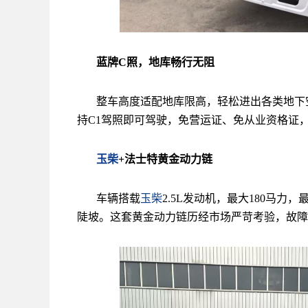
蓝牌C照，地库畅行无阻
整车高度适配地库限高，轻松进出各类地下
持C1驾照即可驾驶，免营运证、免从业资格证
玉柴
+法士特黄金动力链
车辆搭载
玉柴
2.5L发动机，最大180马力
陡坡。这套黄金动力链历经市场严苛考验，故障